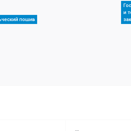
Го
и 
ьческий пошив
за