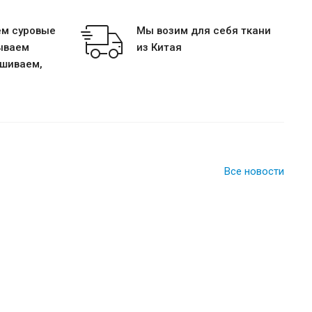
ем суровые
Мы возим для себя ткани
ываем
из Китая
тшиваем,
Все новости