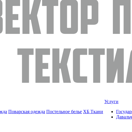
Услуги
жда
Поварская одежда
Постельное белье
ХБ Ткани
Государ
Даваль